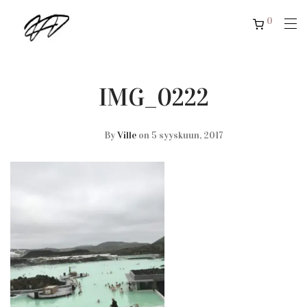
0
IMG_0222
By
Ville
on 5 syyskuun, 2017