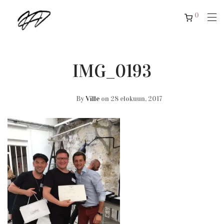
0
IMG_0193
By
Ville
on 28 elokuun, 2017