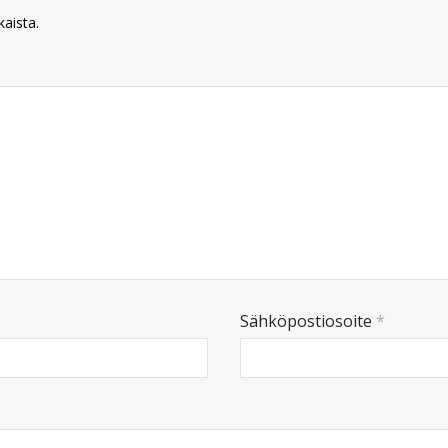
kaista.
Sähköpostiosoite
*