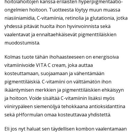
hoitolahoitojen kanssa erilaisten hyperpigmentaatio-
ongelmien hoitoon. Tuotteesta löytyy muun muassa
niasiiniamidia, C-vitamiinia, retinolia ja glutationia, jotka
yhdessä pitävät huolta ihon hyvinvoinnista sekä
vaalentavat ja ennaltaehkäisevät pigmenttiläiskien
muodostumista.
Kolmas tuote tähän ihohaasteeseen on energisoiva
vitamiinivoide VITA C cream, joka auttaa
kosteuttamaan, suojaamaan ja vähentämään
pigmenttiläiskiä. C-vitamiini on välttämätön ihon
ikääntymisen merkkien ja pigmenttiläiskien ehkäisyyn
ja hoitoon. Voide sisältää C-vitamiinin lisäksi myös
viinirypäleen siemenöljyä tehokkaana antioksidanttina
sekä pHformulan omaa kosteuttavaa yhdistettä.
Eli jos nyt haluat sen täydellisen kombon vaalentamaan