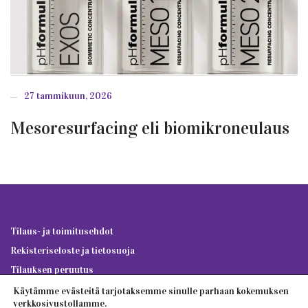
27 tammikuun, 2026
Mesoresurfacing eli biomikroneulaus
Tilaus- ja toimitusehdot
Rekisteriseloste ja tietosuoja
Tilauksen peruutus
Käytämme evästeitä tarjotaksemme sinulle parhaan kokemuksen
verkkosivustollamme.