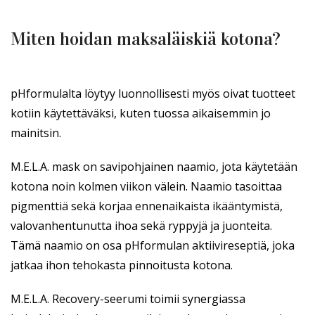
Miten hoidan maksaläiskiä kotona?
pHformulalta löytyy luonnollisesti myös oivat tuotteet
kotiin käytettäväksi, kuten tuossa aikaisemmin jo
mainitsin.
M.E.L.A. mask on savipohjainen naamio, jota käytetään
kotona noin kolmen viikon välein. Naamio tasoittaa
pigmenttiä sekä korjaa ennenaikaista ikääntymistä,
valovanhentunutta ihoa sekä ryppyjä ja juonteita.
Tämä naamio on osa pHformulan aktiivireseptiä, joka
jatkaa ihon tehokasta pinnoitusta kotona.
M.E.L.A. Recovery-seerumi toimii synergiassa