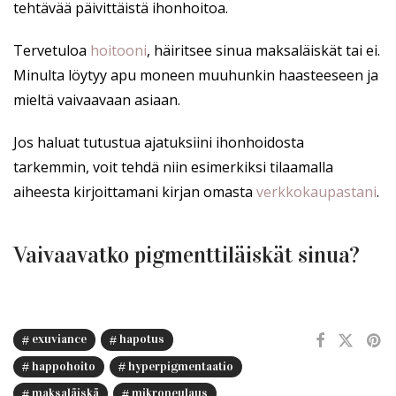
tehtävää päivittäistä ihonhoitoa.
Tervetuloa
hoitooni
, häiritsee sinua maksaläiskät tai ei.
Minulta löytyy apu moneen muuhunkin haasteeseen ja
mieltä vaivaavaan asiaan.
Jos haluat tutustua ajatuksiini ihonhoidosta
tarkemmin, voit tehdä niin esimerkiksi tilaamalla
aiheesta kirjoittamani kirjan omasta
verkkokaupastani
.
Vaivaavatko pigmenttiläiskät sinua?
exuviance
hapotus
happohoito
hyperpigmentaatio
maksaläiskä
mikroneulaus