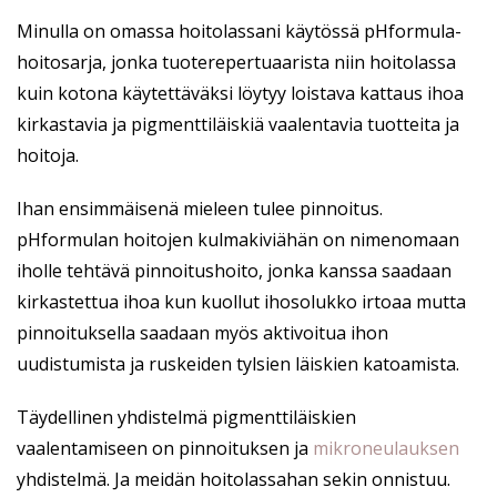
Minulla on omassa hoitolassani käytössä pHformula-
hoitosarja, jonka tuoterepertuaarista niin hoitolassa
kuin kotona käytettäväksi löytyy loistava kattaus ihoa
kirkastavia ja pigmenttiläiskiä vaalentavia tuotteita ja
hoitoja.
Ihan ensimmäisenä mieleen tulee pinnoitus.
pHformulan hoitojen kulmakiviähän on nimenomaan
iholle tehtävä pinnoitushoito, jonka kanssa saadaan
kirkastettua ihoa kun kuollut ihosolukko irtoaa mutta
pinnoituksella saadaan myös aktivoitua ihon
uudistumista ja ruskeiden tylsien läiskien katoamista.
Täydellinen yhdistelmä pigmenttiläiskien
vaalentamiseen on pinnoituksen ja
mikroneulauksen
yhdistelmä. Ja meidän hoitolassahan sekin onnistuu.