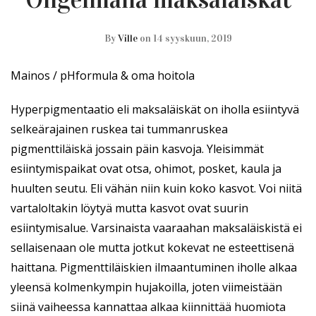
By
Ville
on 14 syyskuun, 2019
Mainos / pHformula & oma hoitola
Hyperpigmentaatio eli maksaläiskät on iholla esiintyvä
selkeärajainen ruskea tai tummanruskea
pigmenttiläiskä jossain päin kasvoja. Yleisimmät
esiintymispaikat ovat otsa, ohimot, posket, kaula ja
huulten seutu. Eli vähän niin kuin koko kasvot. Voi niitä
vartaloltakin löytyä mutta kasvot ovat suurin
esiintymisalue. Varsinaista vaaraahan maksaläiskistä ei
sellaisenaan ole mutta jotkut kokevat ne esteettisenä
haittana. Pigmenttiläiskien ilmaantuminen iholle alkaa
yleensä kolmenkympin hujakoilla, joten viimeistään
siinä vaiheessa kannattaa alkaa kiinnittää huomiota