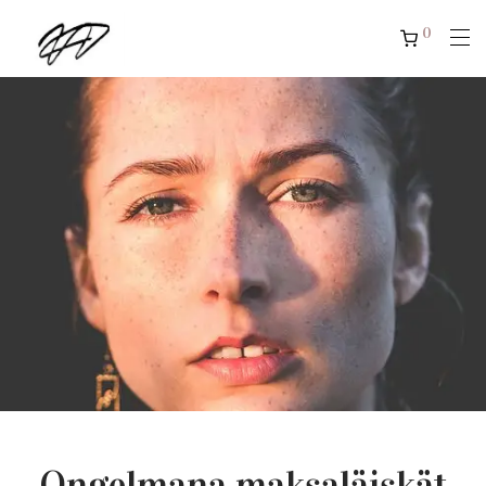
0
Ongelmana maksaläiskät