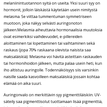
melaniinintuotannon syitä on useita. Yksi suuri syy on
hormonit, jolloin läiskästä käytetään usein nimitystä
melasma. Se viittaa tummentuman symmetriseen
muotoon, joka näkyy selvästi auringonoton
jälkeen.Melasmia aiheuttavia hormonaalisia muutoksia
ovat esimerkiksi vaihdevuodet, e-pillereiden
aloittaminen tai lopettaminen tai vaihtaminen sekä
raskaus (jopa 70% raskaana olevista naisista saa
maksaläiskiä). Melasma voi hävitä asteittain raskauden
tai hormonihoidon jälkeen, mutta palaa usein heti, kun
iho altistuu auringolle. Todennäköisyys siis varsinkin
naisille saada kasvoilleen maksaläiskiä jossain kohtaa
elämää on aika suuri.
Auringonvalo on merkittävin syy pigmenttiläiskiin. UV-
säteily saa pigmenttisolut tuottamaan lisää pigmenttiä,