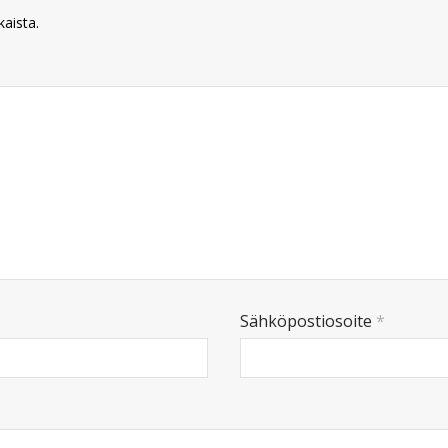
kaista.
Sähköpostiosoite
*