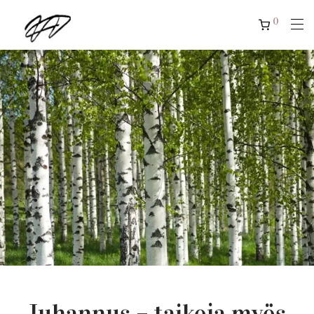
0
Juhannus – taikoja myös