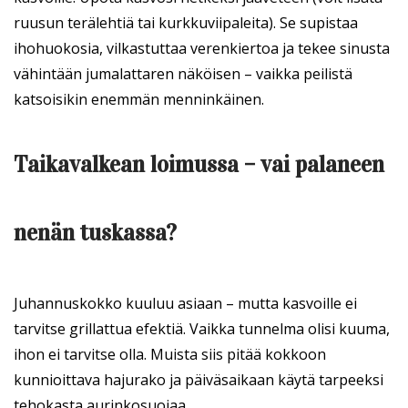
ruusun terälehtiä tai kurkkuviipaleita). Se supistaa
ihohuokosia, vilkastuttaa verenkiertoa ja tekee sinusta
vähintään jumalattaren näköisen – vaikka peilistä
katsoisikin enemmän menninkäinen.
Taikavalkean loimussa – vai palaneen
nenän tuskassa?
Juhannuskokko kuuluu asiaan – mutta kasvoille ei
tarvitse grillattua efektiä. Vaikka tunnelma olisi kuuma,
ihon ei tarvitse olla. Muista siis pitää kokkoon
kunnioittava hajurako ja päiväsaikaan käytä tarpeeksi
tehokasta aurinkosuojaa.