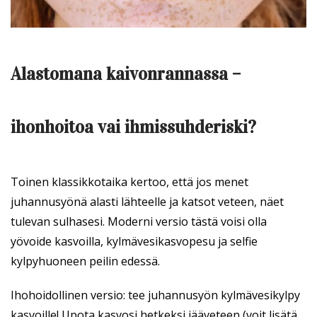
Alastomana kaivonrannassa –
ihonhoitoa vai ihmissuhderiski?
Toinen klassikkotaika kertoo, että jos menet
juhannusyönä alasti lähteelle ja katsot veteen, näet
tulevan sulhasesi. Moderni versio tästä voisi olla
yövoide kasvoilla, kylmävesikasvopesu ja selfie
kylpyhuoneen peilin edessä.
Ihohoidollinen versio: tee juhannusyön kylmävesikylpy
kasvoille! Upota kasvosi hetkeksi jääveteen (voit lisätä