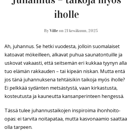
iholle
By
Ville
on 21 kesäkuun, 2025
Ah, juhannus. Se hetki vuodesta, jolloin suomalaiset
katoavat mökeilleen, alkavat puhua saunatontuille ja
uskovat vakaasti, että seitsemän eri kukkaa tyynyn alla
tuo elämän rakkauden – tai kipeän niskan. Mutta entä
jos tänä juhannuksena tehtäisikin taikoja myös iholle?
Ei pelkkää sydänten metsästystä, vaan kirkastusta,
kosteutusta ja kauneutta kansanperinteen hengessä.
Tässä tulee juhannustaikojen inspiroima ihonhoito-
opas: ei tarvita noitapataa, mutta kasvonaamio saattaa
olla tarpeen.