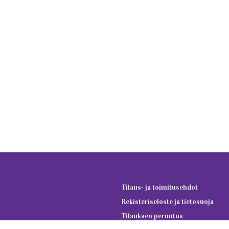
Tilaus- ja toimitusehdot
Rekisteriseloste ja tietosuoja
Tilauksen peruutus