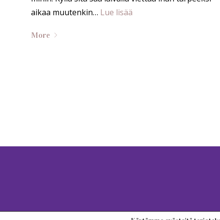
aikaa muutenkin…
Lue lisää
More