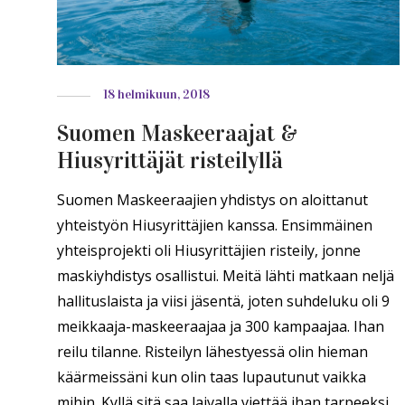
18 helmikuun, 2018
Suomen Maskeeraajat &
Hiusyrittäjät risteilyllä
Suomen Maskeeraajien yhdistys on aloittanut
yhteistyön Hiusyrittäjien kanssa. Ensimmäinen
yhteisprojekti oli Hiusyrittäjien risteily, jonne
maskiyhdistys osallistui. Meitä lähti matkaan neljä
hallituslaista ja viisi jäsentä, joten suhdeluku oli 9
meikkaaja-maskeeraajaa ja 300 kampaajaa. Ihan
reilu tilanne. Risteilyn lähestyessä olin hieman
käärmeissäni kun olin taas lupautunut vaikka
mihin. Kyllä sitä saa laivalla viettää ihan tarpeeksi