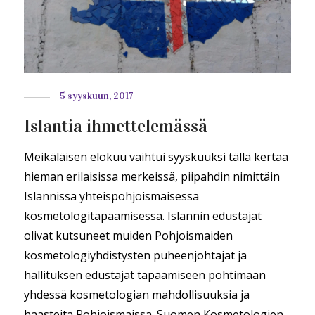
5 syyskuun, 2017
Islantia ihmettelemässä
Meikäläisen elokuu vaihtui syyskuuksi tällä kertaa
hieman erilaisissa merkeissä, piipahdin nimittäin
Islannissa yhteispohjoismaisessa
kosmetologitapaamisessa. Islannin edustajat
olivat kutsuneet muiden Pohjoismaiden
kosmetologiyhdistysten puheenjohtajat ja
hallituksen edustajat tapaamiseen pohtimaan
yhdessä kosmetologian mahdollisuuksia ja
haasteita Pohjoismaissa. Suomen Kosmetologien