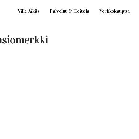
Ville Äikäs
Palvelut & Hoitola
Verkkokauppa
nsiomerkki